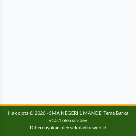
Hak cipta © 2026 -
SMA NEGERI 1 MANDE
.
Tema Barka
v1.5.1
oleh
silirdev
Diberdayakan oleh
sekolahku.web.id